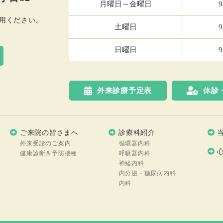
月曜日～金曜日
9
用ください。
土曜日
9
日曜日
9
外来診療予定表
休診
ご来院の皆さまへ
診療科紹介
外来受診のご案内
循環器内科
健康診断＆予防接種
呼吸器内科
神経内科
内分泌・糖尿病内科
内科