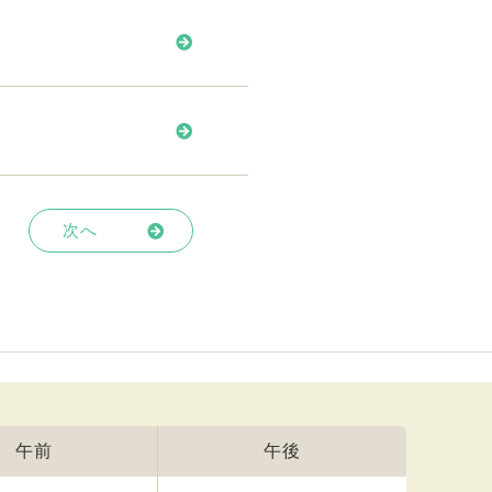
次へ
午前
午後