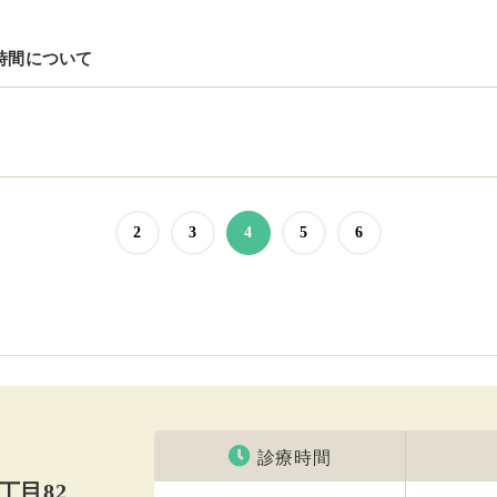
時間について
2
3
4
5
6
診療時間
丁目82